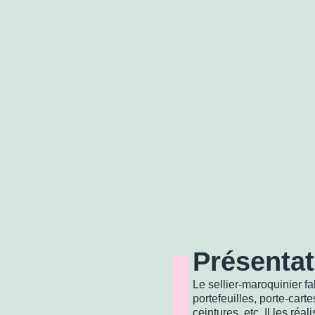
Présentat
Le sellier-maroquinier fa
portefeuilles, porte-cart
ceintures, etc. Il les réal