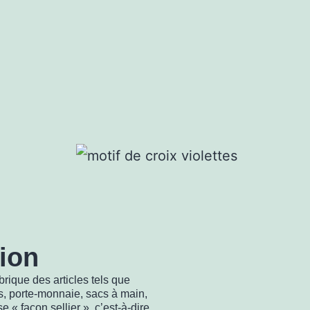
ion
brique des articles tels que
es, porte-monnaie, sacs à main,
ise « façon sellier », c’est-à-dire