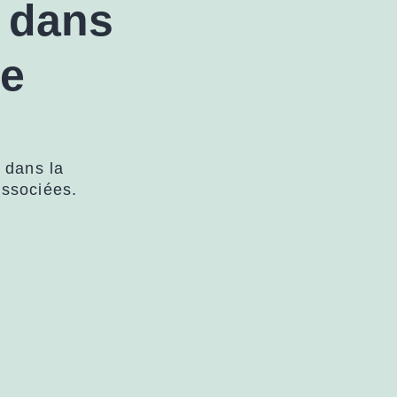
e dans
ie
e dans la
associées.