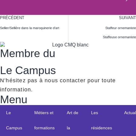
PRÉCÉDENT
SUIVANT
Sellier/Sellière dans la maroquinerie d’art
Staffeur ornemaniste
Staffeuse ornemaniste
Membre du
Le Campus
N’hésitez pas à nous contacter pour toute
information.
Menu
Le
Métiers et
Art de
Les
Actual
Campus
formations
la
résidences