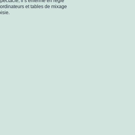
pectacle, il s’enferme en régie
 ordinateurs et tables de mixage
isie.