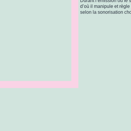
Durant l’émission ou le s
d’où il manipule et règle
selon la sonorisation cho