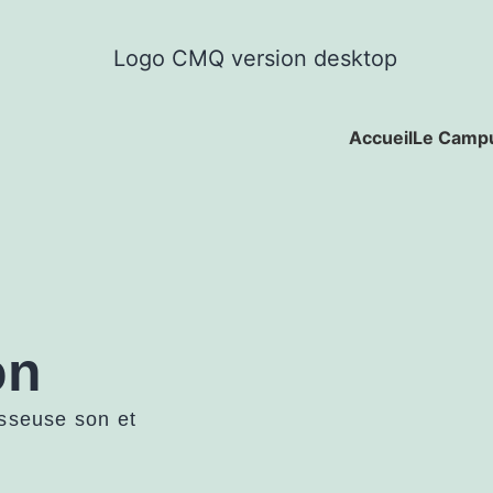
Accueil
Le Camp
n
on
isseuse son et