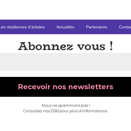
Les résidences d’artistes
Actualités
Partenaires
Conta
Abonnez vous
!
Nous ne spammons pas !
Consultez nos
pour plus d’informations.
CGU