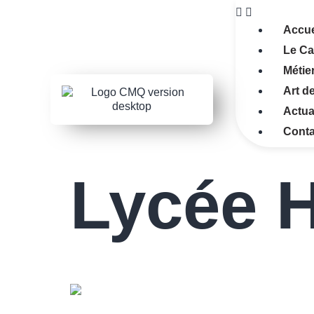
Accue
Le C
Métie
Art de
Actua
Conta
Lycée 