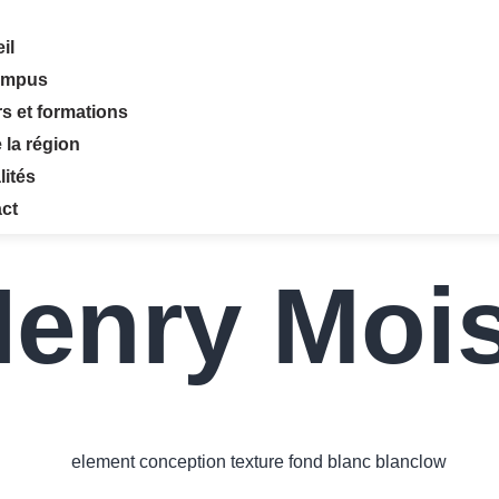
il
ampus
rs et formations
 la région
lités
ct
Henry Moi