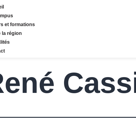
il
ampus
rs et formations
 la région
lités
ct
René Cass