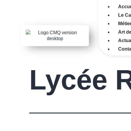
Accue
Le C
Métie
Art de
Actua
Conta
Lycée 