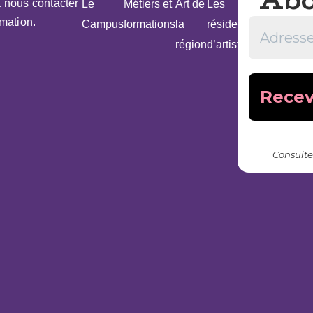
à nous contacter
Le
Métiers et
Art de
Les
Actualités
rmation.
Campus
formations
la
résidences
région
d’artistes
Consulte